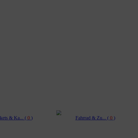
kets & Ka...
(
0
)
Fahrrad & Zu...
(
0
)