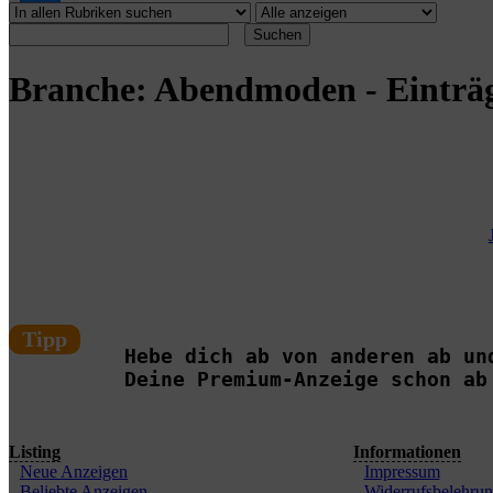
Suchen
Branche: Abendmoden - Einträ
Tipp
Hebe dich ab von anderen ab un
Deine Premium-Anzeige schon ab
Listing
Informationen
Neue Anzeigen
Impressum
Beliebte Anzeigen
Widerrufsbelehru