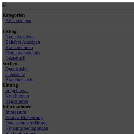
Kategorien
Alle anzeigen
Listing
Neue Anzeigen
Beliebte Anzeigen
Branchenbuch
Firmenverzeichnis
Gästebuch
Suchen
Detailsuche
Livesuche
Branchensuche
Eintrag
So geht es...
Konditionen
Registrieren
Informationen
Impressum
Widerrufsbelehrung
Datenschutzerklärung
Nutzungsbedingungen
Backlinkpartner