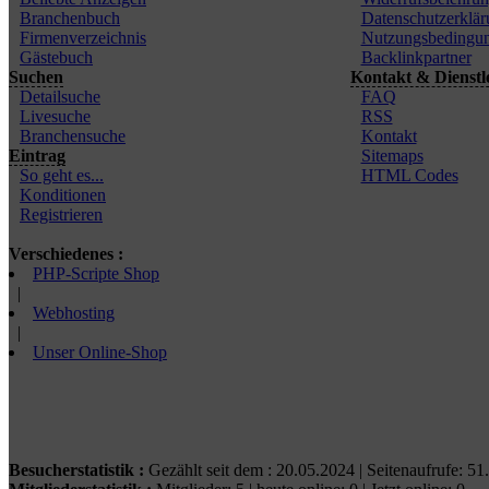
Branchenbuch
Datenschutzerklär
Firmenverzeichnis
Nutzungsbedingu
Gästebuch
Backlinkpartner
Suchen
Kontakt & Dienstl
Detailsuche
FAQ
Livesuche
RSS
Branchensuche
Kontakt
Eintrag
Sitemaps
So geht es...
HTML Codes
Konditionen
Registrieren
Verschiedenes :
PHP-Scripte Shop
|
Webhosting
|
Unser Online-Shop
Besucherstatistik :
Gezählt seit dem : 20.05.2024 | Seitenaufrufe: 51