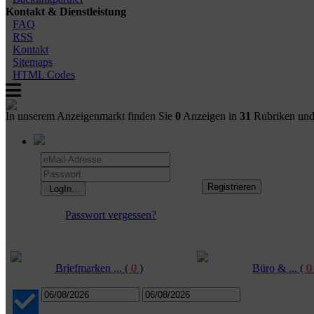
Kontakt & Dienstleistung
FAQ
RSS
Kontakt
Sitemaps
HTML Codes
In unserem Anzeigenmarkt finden Sie
0
Anzeigen in
31
Rubriken un
Passwort vergessen?
Briefmarken ...
(
0
)
Büro & ...
(