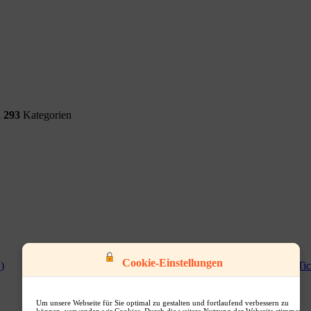
d
293
Kategorien
Cookie-Einstellungen
0
)
Computer & S...
(
0
)
Tic
Um unsere Webseite für Sie optimal zu gestalten und fortlaufend verbessern zu
können, verwenden wir Cookies. Durch die weitere Nutzung der Webseite stimmen