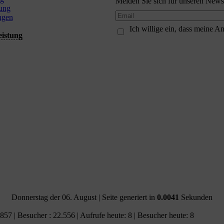
Melden Sie sich für unseren Newsl
ung
ngen
Ich willige ein, dass meine 
eistung
Donnerstag der 06. August
| Seite generiert in
0.0041
Sekunden
.857 | Besucher : 22.556 | Aufrufe heute: 8 | Besucher heute: 8