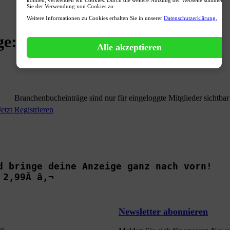
Sie der Verwendung von Cookies zu.
Weitere Informationen zu Cookies erhalten Sie in unserer
Datenschutzerklärung.
ge:
0
Alle akzeptieren
Branchenbucheinträge sind nur für eingeloggte Mitglieder sichtbar
Jetzt Registrieren
d bringe deine Anzeige ganz nach vorn!

 2,99Â â‚¬
Newsletter abonnieren
ng