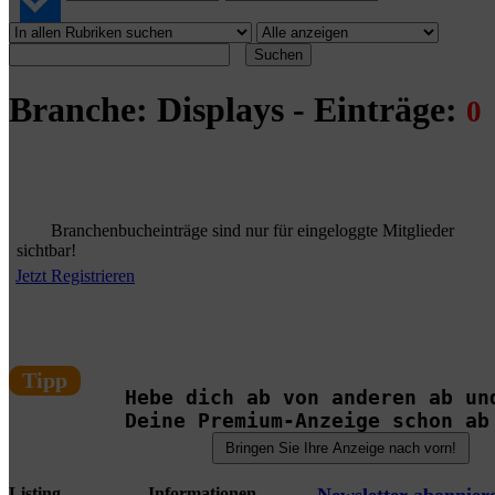
Suchen
Branche: Displays - Einträge:
0
Branchenbucheinträge sind nur für eingeloggte Mitglieder
sichtbar!
Jetzt Registrieren
Tipp
Hebe dich ab von anderen ab un
Deine Premium-Anzeige schon ab
Listing
Informationen
Newsletter abonnier