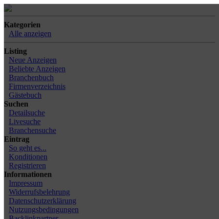
Kategorien
Alle anzeigen
Listing
Neue Anzeigen
Beliebte Anzeigen
Branchenbuch
Firmenverzeichnis
Gästebuch
Suchen
Detailsuche
Livesuche
Branchensuche
Eintrag
So geht es...
Konditionen
Registrieren
Informationen
Impressum
Widerrufsbelehrung
Datenschutzerklärung
Nutzungsbedingungen
Backlinkpartner