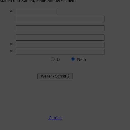
staben und Zahlen, keine Sonderzeichen!
*
*
*
Ja
Nein
Zurück