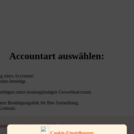
Accountart auswählen:
g eines Accounts!
rden benötigt.
benötigen einen kostengünstigen Gewerbeaccount.
nem Bestätigungslink für Ihre Anmeldung.
Kontoart.
iumanzeigen im Wert von
EUR 9,50
kostenlos als Startguthaben!
Cookie-Einstellungen