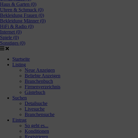
Haus & Garten (0)
Uhren & Schmuck (0)
Bekleidung Frauen (0)
Bekleidung Männer (0)
HiFi & Radio (0)
Internet (0)
Spiele (0)
Sonstiges (0)
Startseite
Listing
Neue Anzeigen
Beliebte Anzeigen
Branchenbuch
Firmenverzeichnis
Gästebuch
Suchen
Detailsuche
Livesuche
Branchensuche
Eintrag
So geht es...
Konditionen
Registrieren