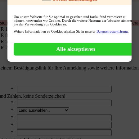
Um unsere Webseite für Sie optimal zu gestalten und fortlaufend verbessern zu
können, verwenden wir Cookies. Durch die weitere Nutzung der Webseite stimmen
tenlos privat inserieren - Ein Standardaccount ist nur für private Inser
Sie der Verwendung von Cookies zu.
R 1,90
-- je Premiumanzeige
Weitere Informationen zu Cookies erhalten Sie in unserer
Datenschutzerklärung.
R 89,-
-- 12 Monate Flatrate für Premiumanzeigen
R 50,-
-- 3 Monat/e Flatrate für Premiumanzeigen
R 299,-
-- 6 Monate Flatrate für Premiumanzeigen
Alle akzeptieren
 einem Bestätigungslink für Ihre Anmeldung sowie weitere Informatio
*
nd Zahlen, keine Sonderzeichen!
*
*
*
*
*