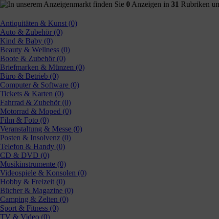
In unserem Anzeigenmarkt finden Sie
0
Anzeigen in
31
Rubriken u
Antiquitäten & Kunst (0)
Auto & Zubehör (0)
Kind & Baby (0)
Beauty & Wellness (0)
Boote & Zubehör (0)
Briefmarken & Münzen (0)
Büro & Betrieb (0)
Computer & Software (0)
Tickets & Karten (0)
Fahrrad & Zubehör (0)
Motorrad & Moped (0)
Film & Foto (0)
Veranstaltung & Messe (0)
Posten & Insolvenz (0)
Telefon & Handy (0)
CD & DVD (0)
Musikinstrumente (0)
Videospiele & Konsolen (0)
Hobby & Freizeit (0)
Bücher & Magazine (0)
Camping & Zelten (0)
Sport & Fitness (0)
TV & Video (0)