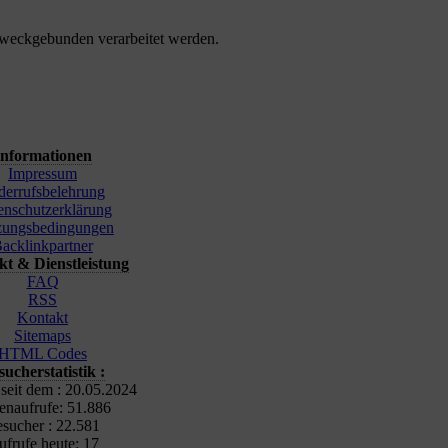
zweckgebunden verarbeitet werden.
Informationen
Impressum
derrufsbelehrung
enschutzerklärung
zungsbedingungen
acklinkpartner
t & Dienstleistung
FAQ
RSS
Kontakt
Sitemaps
HTML Codes
sucherstatistik :
 seit dem : 20.05.2024
tenaufrufe: 51.886
sucher : 22.581
frufe heute: 17