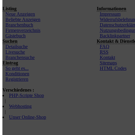
Listing
Informationen
Neue Anzeigen
Impressum
Beliebte Anzeigen
Widerrufsbelehru
Branchenbuch
Datenschutzerklär
Firmenverzeichnis
Nutzungsbedingu
Gästebuch
Backlinkpartner
Suchen
Kontakt & Dienstl
Detailsuche
FAQ
Livesuche
RSS
Branchensuche
Kontakt
Eintrag
Sitemaps
So geht es...
HTML Codes
Konditionen
Registrieren
Verschiedenes :
PHP-Scripte Shop
|
Webhosting
|
Unser Online-Shop