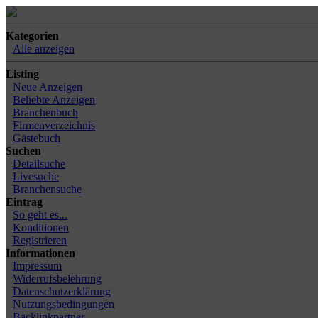
Kategorien
Alle anzeigen
Listing
Neue Anzeigen
Beliebte Anzeigen
Branchenbuch
Firmenverzeichnis
Gästebuch
Suchen
Detailsuche
Livesuche
Branchensuche
Eintrag
So geht es...
Konditionen
Registrieren
Informationen
Impressum
Widerrufsbelehrung
Datenschutzerklärung
Nutzungsbedingungen
Backlinkpartner