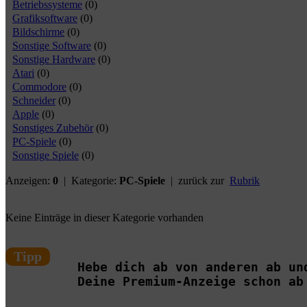
Betriebssysteme
(0)
Grafiksoftware
(0)
Bildschirme
(0)
Sonstige Software
(0)
Sonstige Hardware
(0)
Atari
(0)
Commodore
(0)
Schneider
(0)
Apple
(0)
Sonstiges Zubehör
(0)
PC-Spiele
(0)
Sonstige Spiele
(0)
Anzeigen:
0
| Kategorie:
PC-Spiele
| zurück zur
Rubrik
Keine Einträge in dieser Kategorie vorhanden
Tipp
Hebe dich ab von anderen ab un
Deine Premium-Anzeige schon ab