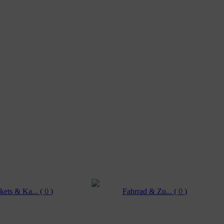
kets & Ka...
(
0
)
Fahrrad & Zu...
(
0
)