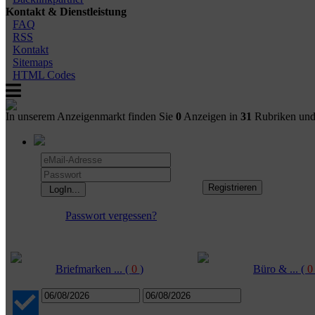
Kontakt & Dienstleistung
FAQ
RSS
Kontakt
Sitemaps
HTML Codes
In unserem Anzeigenmarkt finden Sie
0
Anzeigen in
31
Rubriken un
Passwort vergessen?
Briefmarken ...
(
0
)
Büro & ...
(