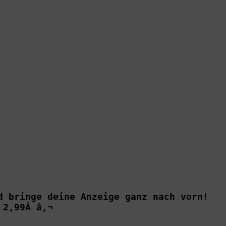
d bringe deine Anzeige ganz nach vorn!

 2,99Â â‚¬