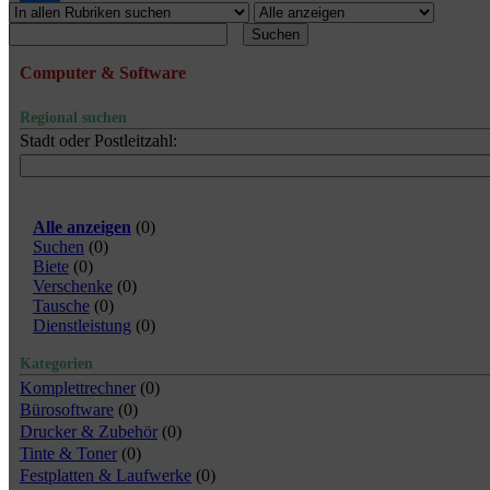
Suchen
Computer & Software
Regional suchen
Stadt oder Postleitzahl:
Alle anzeigen
(
0
)
Suchen
(
0
)
Biete
(
0
)
Verschenke
(
0
)
Tausche
(
0
)
Dienstleistung
(
0
)
Kategorien
Komplettrechner
(0)
Bürosoftware
(0)
Drucker & Zubehör
(0)
Tinte & Toner
(0)
Festplatten & Laufwerke
(0)