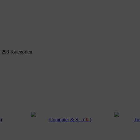
d
293
Kategorien
0
)
Computer & S...
(
0
)
Tic